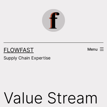
Skip
to
content
FLOWFAST
Menu
Supply Chain Expertise
Value Stream