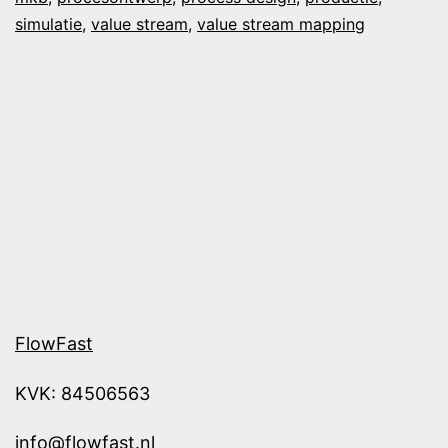
simulatie
,
value stream
,
value stream mapping
FlowFast
KVK: 84506563
info@flowfast.nl