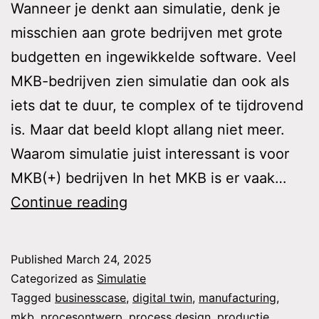
Wanneer je denkt aan simulatie, denk je
misschien aan grote bedrijven met grote
budgetten en ingewikkelde software. Veel
MKB-bedrijven zien simulatie dan ook als
iets dat te duur, te complex of te tijdrovend
is. Maar dat beeld klopt allang niet meer.
Waarom simulatie juist interessant is voor
MKB(+) bedrijven In het MKB is er vaak…
Simulatie
Continue reading
voor
MKB
Published
March 24, 2025
/
Categorized as
Simulatie
MKB+
Tagged
businesscase
,
digital twin
,
manufacturing
,
mkb
,
procesontwerp
,
process design
,
productie
,