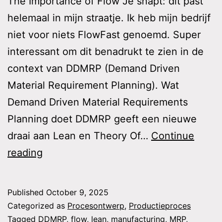
The Importance of Flow Je snapt: dit past
helemaal in mijn straatje. Ik heb mijn bedrijf
niet voor niets FlowFast genoemd. Super
interessant om dit benadrukt te zien in de
context van DDMRP (Demand Driven
Material Requirement Planning). Wat
Demand Driven Material Requirements
Planning doet DDMRP geeft een nieuwe
draai aan Lean en Theory Of…
Continue
Flow
reading
in
productieprocessen
Published
October 9, 2025
Categorized as
Procesontwerp
,
Productieproces
Tagged
DDMRP
,
flow
,
lean
,
manufacturing
,
MRP
,