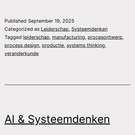
syst
vera
Published
September 19, 2025
met
Categorized as
Leiderschap
,
Systeemdenken
lef
Tagged
leiderschap
,
manufacturing
,
procesontwerp
,
process design
,
productie
,
systems thinking
,
veranderkunde
AI & Systeemdenken