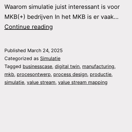
Waarom simulatie juist interessant is voor
MKB(+) bedrijven In het MKB is er vaak…
Simulatie
Continue reading
voor
MKB
Published
March 24, 2025
/
Categorized as
Simulatie
MKB+
Tagged
businesscase
,
digital twin
,
manufacturing
,
mkb
,
procesontwerp
,
process design
,
productie
,
simulatie
,
value stream
,
value stream mapping