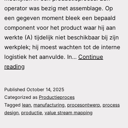
operator was bezig met assemblage. Op
een gegeven moment bleek een bepaald
component voor het product waar hij aan
werkte (A) tijdelijk niet beschikbaar bij zijn
werkplek; hij moest wachten tot de interne
logistiek het aanvulde. In…
Continue
Stop
reading
met
brandjes
Published
October 14, 2025
blussen,
Categorized as
Productieproces
start
Tagged
lean
,
manufacturing
,
procesontwerp
,
process
design
,
productie
,
value stream mapping
met
flow