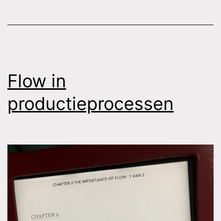
creëren
Flow in
productieprocessen