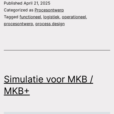
Published
April 21, 2025
functioneel
Categorized as
Procesontwerp
en
Tagged
functioneel
,
logistiek
,
operationeel
,
procesontwerp
,
process design
operationeel
procesontwerp
Simulatie voor MKB /
MKB+