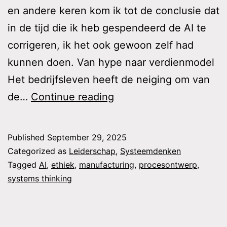
en andere keren kom ik tot de conclusie dat
in de tijd die ik heb gespendeerd de AI te
corrigeren, ik het ook gewoon zelf had
kunnen doen. Van hype naar verdienmodel
Het bedrijfsleven heeft de neiging om van
Voorbij
de…
Continue reading
de
AI
Published
September 29, 2025
hype:
Categorized as
Leiderschap
,
Systeemdenken
verantwoordelijkheid
Tagged
AI
,
ethiek
,
manufacturing
,
procesontwerp
,
systems thinking
als
maatstaf